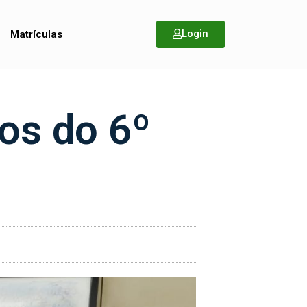
Login
Matrículas
nos do 6º