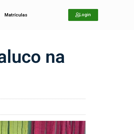
Login
Matrículas
aluco na