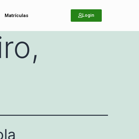
Login
Matrículas
ro,
ola