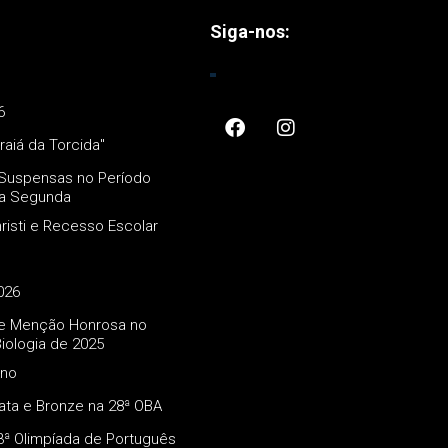
Siga-nos:
6
raiá da Torcida"
s Suspensas no Período
ma Segunda
risti e Recesso Escolar
026
 e Menção Honrosa no
iologia de 2025
Ano
ata e Bronze na 28ª OBA
3ª Olimpíada de Português